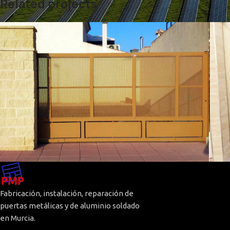
Related projects
Puerta corredera
Puerta corredera
P
Fabricación, instalación, reparación de
puertas metálicas y de aluminio soldado
en Murcia.