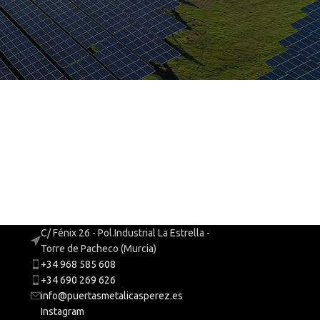
C/ Fénix 26 - Pol.Industrial La Estrella -
Torre de Pacheco (Murcia)
+34 968 585 608
+34 690 269 626
info@puertasmetalicasperez.es
Instagram