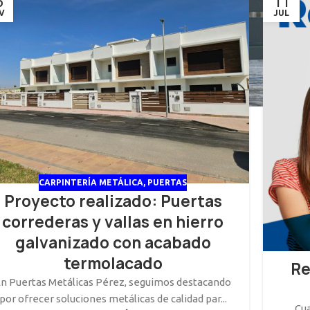
6
11
V
JUL
CARPINTERÍA METÁLICA
,
PUERTAS
Proyecto realizado: Puertas
correderas y vallas en hierro
galvanizado con acabado
termolacado
Re
n Puertas Metálicas Pérez, seguimos destacando
por ofrecer soluciones metálicas de calidad par...
Cu