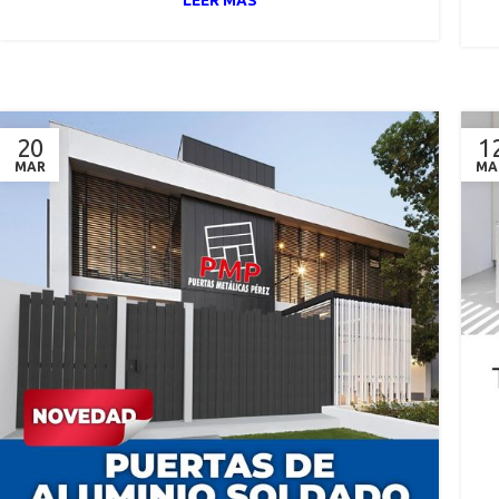
20
1
MAR
MA