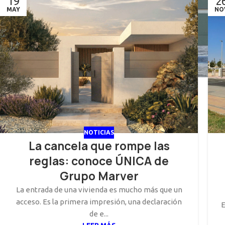
19
2
MAY
NO
NOTICIAS
La cancela que rompe las
reglas: conoce ÚNICA de
Grupo Marver
La entrada de una vivienda es mucho más que un
acceso. Es la primera impresión, una declaración
E
de e...
LEER MÁS