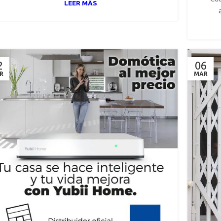
LEER MÁS
2
06
R
MAR