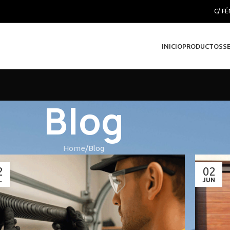
C/ FÉ
INICIO
PRODUCTOS
S
Blog
Home
Blog
2
02
L
JUN