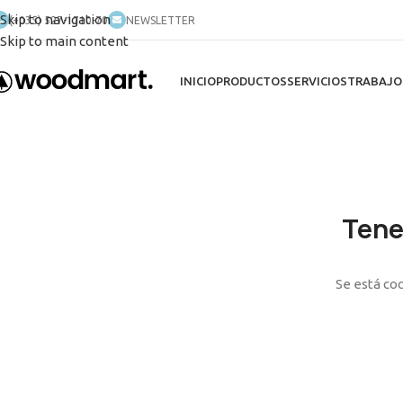
Skip to navigation
(+035) 527-1710-70
NEWSLETTER
Skip to main content
INICIO
PRODUCTOS
SERVICIOS
TRABAJO
Tene
Se está coc