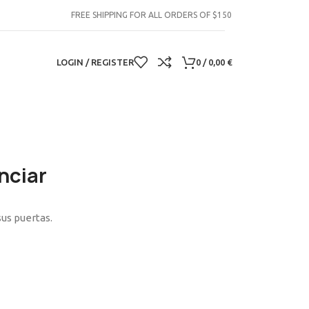
FREE SHIPPING FOR ALL ORDERS OF $150
LOGIN / REGISTER
0
/
0,00
€
nciar
sus puertas.