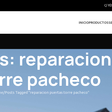
C/ FÉ
INICIO
PRODUCTOS
S
s: reparacion
rre pacheco
me
Posts Tagged "reparacion puertas torre pacheco"