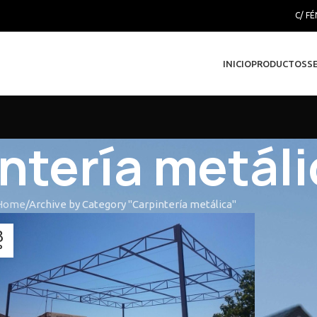
C/ FÉ
INICIO
PRODUCTOS
S
ntería metáli
Home
Archive by Category "Carpintería metálica"
3
P