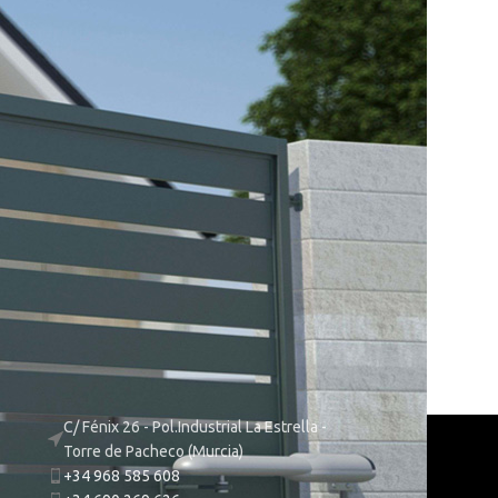
C/ Fénix 26 - Pol.Industrial La Estrella -
Torre de Pacheco (Murcia)
+34 968 585 608