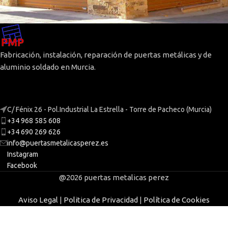
Cierre enrollable
Cierres enrollables
Fabricación, instalación, reparación de puertas metálicas y de
aluminio soldado en Murcia.
C/ Fénix 26 - Pol.Industrial La Estrella - Torre de Pacheco (Murcia)
+34 968 585 608
+34 690 269 626
info@puertasmetalicasperez.es
Instagram
Facebook
@2026 puertas metalicas perez
Aviso Legal
|
Politica de Privacidad
|
Política de Cookies